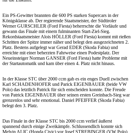
Ein PS-Gewitter brannten die 600 PS starken Supercars in der
Königsklasse ab. Der regierende Staatsmeister, der Südtiroler
Werner GURSCHLER (Ford Fiesta) beherrschte die Vorläufe und
gewann das Finale mit einem fulminanten Start-Ziel-Sieg.
Rekordstaatsmeister Alois HÖLLER (Ford Fiesta) kommt mit rießen
Schritten der Spitze immer näher und belegt den ausgezeichneten 2.
Platz. Bestens aufgelegt war Gerad EDER (Skoda Fabia) und
erreichte mit einer beherzten Fahrweise einen Podestplatz. Der
Neueinsteiger Norman GANSER (Ford Fiesta) hatte Probleme mit
der Startautomatik und kam über einen 4. Platz nicht hinaus.
In der Klasse STC über 2000 ccm gab es ein enges Duell zwischen
Karl SCHADENHOFER und Parick EIGENBAUER (beide VW
Polo) das letztlich Patrick für sich entscheiden konnte. Die Freude
von Patrick EIGENBAUER über seinen ersten Greinbach-Sieg war
grenzenlos und sehr emotional. Daniel PFEIFFER (Skoda Fabia)
belegt den 3. Platz.
Das Finale in der Klasse STC bis 2000 ccm verlief äußerst
spannend durch einige Zweikämpfe. Schlussendlich konnte sich
Melvin ALIC (Honda Civic) vor Josef STREBINGER (VW Polo)