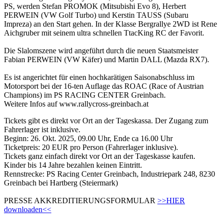
PS, werden Stefan PROMOK (Mitsubishi Evo 8), Herbert
PERWEIN (VW Golf Turbo) und Kerstin TAUSS (Subaru
Impreza) an den Start gehen. In der Klasse Bergrallye 2WD ist Rene
Aichgruber mit seinem ultra schnellen TtacKing RC der Favorit.
Die Slalomszene wird angeführt durch die neuen Staatsmeister
Fabian PERWEIN (VW Käfer) und Martin DALL (Mazda RX7).
Es ist angerichtet für einen hochkarätigen Saisonabschluss im
Motorsport bei der 16-ten Auflage das ROAC (Race of Austrian
Champions) im PS RACING CENTER Greinbach.
Weitere Infos auf www.rallycross-greinbach.at
Tickets gibt es direkt vor Ort an der Tageskassa. Der Zugang zum
Fahrerlager ist inklusive.
Beginn: 26. Okt. 2025, 09.00 Uhr, Ende ca 16.00 Uhr
Ticketpreis: 20 EUR pro Person (Fahrerlager inklusive).
Tickets ganz einfach direkt vor Ort an der Tageskasse kaufen.
Kinder bis 14 Jahre bezahlen keinen Eintritt.
Rennstrecke: PS Racing Center Greinbach, Industriepark 248, 8230
Greinbach bei Hartberg (Steiermark)
PRESSE AKKREDITIERUNGSFORMULAR
>>HIER
downloaden<<