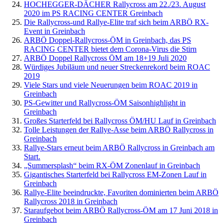
HOCHEGGER-DÄCHER Rallycross am 22./23. August
2020 im PS RACING CENTER Greinbach
Die Rallycross-und Rallye-Elite traf sich beim ARBÖ RX-
Event in Greinbach
ARBÖ Doppel-Rallycross-ÖM in Greinbach, das PS
RACING CENTER bietet dem Corona-Virus die Stirn
ARBÖ Doppel Rallycross ÖM am 18+19 Juli 2020
Würdiges Jubiläum und neuer Streckenrekord beim ROAC
2019
Viele Stars und viele Neuerungen beim ROAC 2019 in
Greinbach
PS-Gewitter und Rallycross-ÖM Saisonhighlight in
Greinbach
Großes Starterfeld bei Rallycross ÖM/HU Lauf in Greinbach
Tolle Leistungen der Rallye-Asse beim ARBÖ Rallycross in
Greinbach
Rallye-Stars erneut beim ARBÖ Rallycross in Greinbach am
Start.
„Summersplash“ beim RX-ÖM Zonenlauf in Greinbach
Gigantisches Starterfeld bei Rallycross EM-Zonen Lauf in
Greinbach
Rallye-Elite beeindruckte, Favoriten dominierten beim ARBÖ
Rallycross 2018 in Greinbach
Staraufgebot beim ARBÖ Rallycross-ÖM am 17 Juni 2018 in
Greinbach