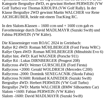
Kategorie Bergrallye 4WD, es gewinnt Herbert PERWEIN (VW
Golf Turbo) vor Thomas KROUPA (VW Golf Rally). In der
Klasse Bergrallye 2WD gewinnt Martin WALCHER vor Rene
AICHGRUBER, beide mit einem TracKing RC.
In den Slalom-Klassen – 1600 ccm und + 1600 ccm gab es
Favoritensiege durch David MADLMAYR (Suzuki Swift) und
Fabina PERWEIN (VW Käfer).
Die Klassensieger vom ROAC 2024 in Greinbach:
Rallye R2 4WD: Roman MÜHLBERGER (Ford Fiesta WRC)
Rallye Open 4WD: Roman MÜHLBERGER (Mitsubishi Evo 6)
Rallye hist. 4WD: Karl WAGNER (Porsche 911)
Rallye R4 : Lukas DIRNBERGER (Peugeot 208)
Rallycross 4WD: Werner GURSCHLER (Ford Fiesta)
Rallycross +2000: Gerald WOLDRICH (Mercedes C200)
Rallycross -2000: Dominik SENEGACNIK (Skoda Fabia)
Rallycross N1600: Reinhard KAINEDER (Suzuki Swift)
Bergrallye 4WD: Herbert PERWEIN (VW Golf Turbo)
Bergrallye 2WD: Martin WALCHER (BMW Silhouetten Car)
Slalom +1600: Fabian PERWEIN (VW Käfer)
Slalom -1600: David MADLMAYR (Suzuki Swift)