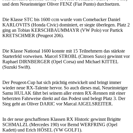
und dem Neueinsteiger Oliver FENZ (Fiat Punto) durchsetzen.
Die Klasse STC bis 1600 ccm wurde vom Comebacker Daniel
KARLOVITS (Honda Civic) dominiert, er siegte überlegen. Platz 2
ging an Tobias KERSCHBAUMMAYR (VW Polo) vor Partick
KRETSCHMER (Peugeot 206).
Die Klasse National 1600 konnte mit 15 Teilnehmern das stärkste
Starterfeld vorweisen. Marcel STROBL (Citroen Saxo) gewinnt vor
Raphael DIRNBERGER (Opel Corsa) und Michael KITTEL
(Suzuki Swift).
Der Peugeot-Cup hat sich prächtig entwickelt und bringt immer
wieder neue RX-Talente hervor. So auch dieses mal, Neueinsteiger
Samu HULAK fährt bei seinem aller ersten RX-Rennen mit einer
beherzten Fahrweise direkt auf das Podest und belegt Platz 3. Der
Sieg geht an Oliver DARIC vor Marcal AIGELSREITER.
In der neue geschaffenen Klassen RX Historic gewinnt Brigitte
SCHMALZL (Mercedes 190) vor Bernd WERFRING (Opel
Kadett) und Erich HÖSEL (VW GOLF1).