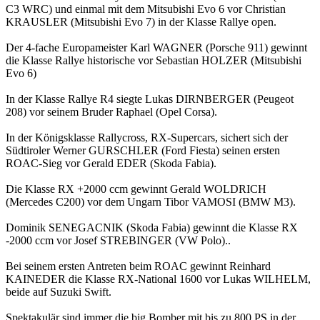
C3 WRC) und einmal mit dem Mitsubishi Evo 6 vor Christian
KRAUSLER (Mitsubishi Evo 7) in der Klasse Rallye open.
Der 4-fache Europameister Karl WAGNER (Porsche 911) gewinnt
die Klasse Rallye historische vor Sebastian HOLZER (Mitsubishi
Evo 6)
In der Klasse Rallye R4 siegte Lukas DIRNBERGER (Peugeot
208) vor seinem Bruder Raphael (Opel Corsa).
In der Königsklasse Rallycross, RX-Supercars, sichert sich der
Südtiroler Werner GURSCHLER (Ford Fiesta) seinen ersten
ROAC-Sieg vor Gerald EDER (Skoda Fabia).
Die Klasse RX +2000 ccm gewinnt Gerald WOLDRICH
(Mercedes C200) vor dem Ungarn Tibor VAMOSI (BMW M3).
Dominik SENEGACNIK (Skoda Fabia) gewinnt die Klasse RX
-2000 ccm vor Josef STREBINGER (VW Polo)..
Bei seinem ersten Antreten beim ROAC gewinnt Reinhard
KAINEDER die Klasse RX-National 1600 vor Lukas WILHELM,
beide auf Suzuki Swift.
Spektakulär sind immer die big Bomber mit bis zu 800 PS in der