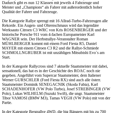
Dadurch gibt es nun 12 Klassen mit jeweils 4 Fahrzeuge und
Meister und „Champions“ als Fahrer mit außerordentlich hoher
Qualität der Fahrer und Fahrzeuge.
Die Kategorie Rallye sprengt mit 16 Allrad-Turbo-Fahrzeugen alle
Rekorde. Ein Augen- und Ohrenschmaus wird das legendäre
Werksauto Citroen C3 WRC von Kris ROSENBERGER und der
historische Porsche 911 vom 4-fachen Europameister Karl
WAGNER sein. Der Herbstrallye-Veranstalter Roman
MÜHLBERGER kommt mit einem Ford Fiesta R5, Daniel
MAYER mit einem Citroen C3 R2 und die Rallye-Schmiede
SCHMOLLNGRUBER ist mit unzähligen Mitsubishi Evo`s am
Start.
In der Kategorie Rallycross sind 7 aktuelle Staatsmeister mit dabei,
sensationell, das hat es in der Geschichte des ROAC noch nie
gegeben. Angeführt vom Supercar Staatsmeister, dem Italiener
Werner GURSCHLER (Ford Fiesta RX) sind auch alle österr.
Staatsmeister Dominik SENEGACNIK (Skoda Fabia), Karl
SCHADENHOFER (VW Polo Turbo), Josef STREBINGER (VW
Polo), Lukas WILHELM (Suzuki Swift), die ungr. Staatsmeister
Tibor VAMOSI (BMW M3), Tamas VEGH (VW Polo) mit von der
Partie.
In der Kategorie Bergrallye 4WD, die big Bängers mit bis zu 700