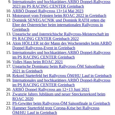
Internationales und hochkarätiges ARBÖ Doppel-Rallycross
2023 im PS RACING CENTER Greinbach
ARBÖ Doppel Rallycross 13+14 Mai 2023
Motorsport vom Feinsten beim ROAC 2022 in Greinbach
Dominik SENEGACNIK und Dominik RATH retten die
Ehre der Österreicher beim internationalen Rallycross in
Greinbach
Ungarische und österreichische Rallycross-Meisterschaft im
PS RACING CENTER Greinbach 2022
Alois HÖLLER ist der Mann des Wochenendes beim ARBÖ
Doppel Rallycross-Event in Greinbach
Internationales und hochkarätiges ARBÖ Doppel-Rallycross
im PS RACING CENTER Greinbach
Volles Haus beim ROAC 2021
Ungarische Dominanz beim Rallycross-ÖM Saisonfinale
2021 in Greinbach
Rekord Starterfeld bei Rallycross ÖM/HU Lauf in Greinbach
Internationales und hochkarätiges ARBÖ Doppel-Rallycross
im PS RACING CENTER Greinbach
ARBÖ Doppel Rallycross am 12+13 Juni 2021
Zwanzig Jahres Jubiläum und neuer Streckenrekord beim
ROAC 2020
PS-Gewitter beim Rallycross-ÖM Saisonfinale in Greinbach
Hammer Starterfeld trotz Corona-Krise bei Rallycross
ÖM/HU Lauf in Greinbach